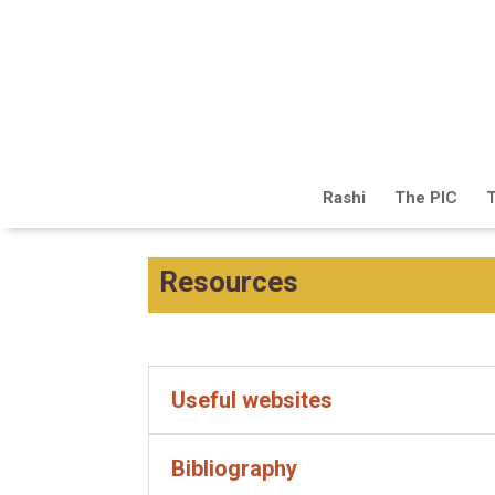
Rashi
The PIC
T
Resources
Useful websites
Bibliography