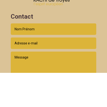
Contact
Envoyer
=
4 + 7