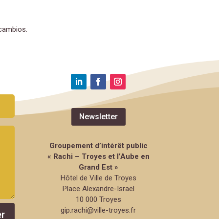
rcambios.
Newsletter
Groupement d’intérêt public
« Rachi – Troyes et l’Aube en
Grand Est »
Hôtel de Ville de Troyes
Place Alexandre-Israël
10 000 Troyes
gip.rachi@ville-troyes.fr
r