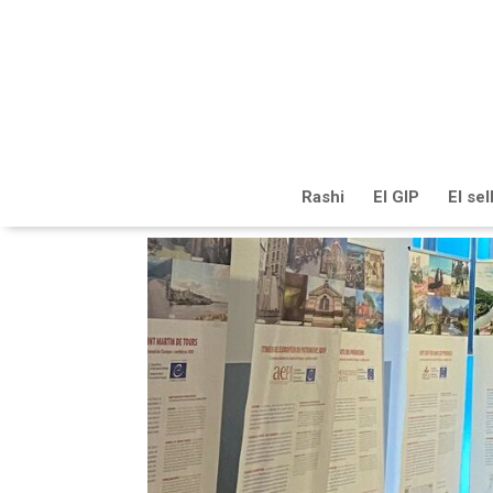
Rashi
El GIP
El se