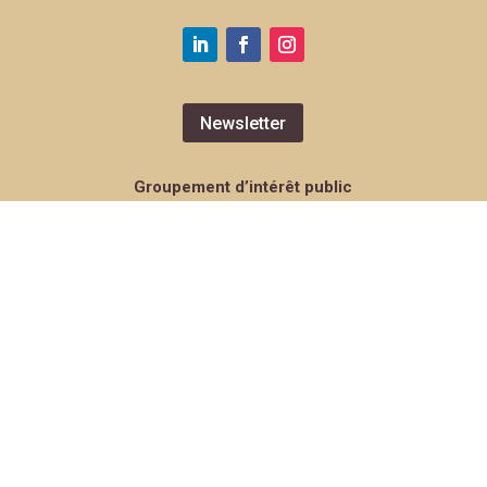
Newsletter
Groupement d’intérêt public
« Rachi – Troyes et l’Aube en Grand Est »
Hôtel de Ville de Troyes
Place Alexandre-Israël
10 000 Troyes
gip.rachi@ville-troyes.fr
Mentions légales
Politique de protection des données