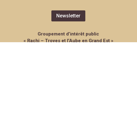
Newsletter
Groupement d’intérêt public
« Rachi – Troyes et l’Aube en Grand Est »
Hôtel de Ville de Troyes
Place Alexandre-Israël
10 000 Troyes
gip.rachi@ville-troyes.fr
Mentions légales
Politique de protection des données
Accessibilité : non conforme