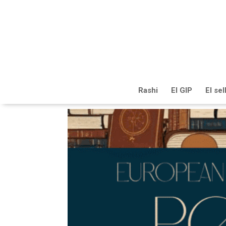
Rashi
El GIP
El se