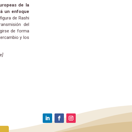
Europeas de la
drá un enfoque
figura de Rashi
ransmisión del
rgirse de forma
ntercambio y los
e]