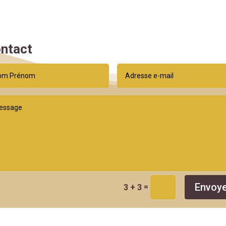
ntact
Envoye
=
3 + 3