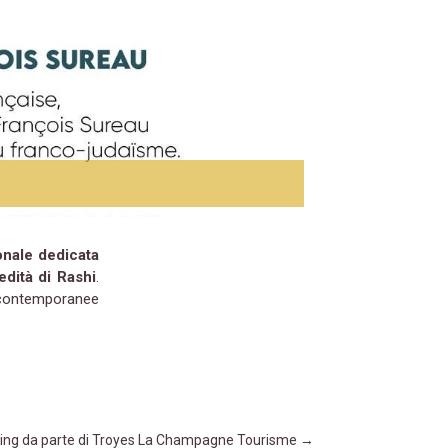
onale dedicata
redità di Rashi
.
 contemporanee
hing da parte di Troyes La Champagne Tourisme
→