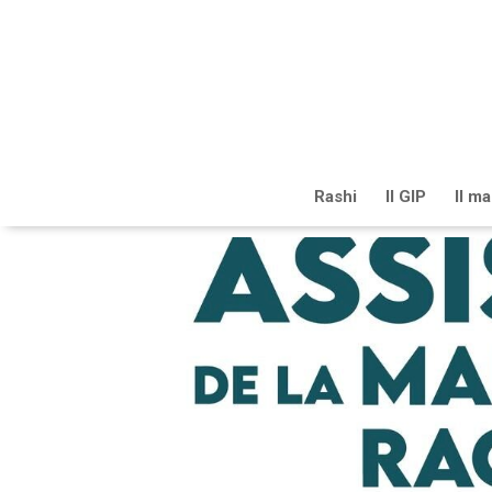
Rashi
Il GIP
Il m